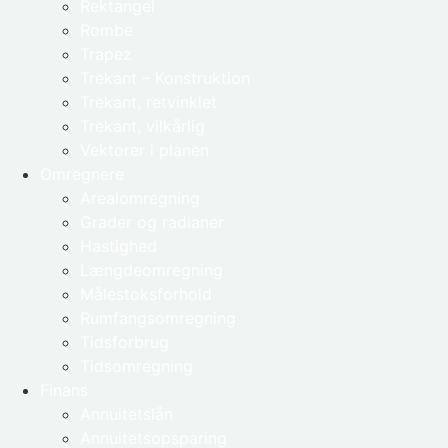
Rektangel
Rombe
Trapez
Trekant – Konstruktion
Trekant, retvinklet
Trekant, vilkårlig
Vektorer i planen
Omregnere
Arealomregning
Grader og radianer
Hastighed
Længdeomregning
Målestoksforhold
Rumfangsomregning
Tidsforbrug
Tidsomregning
Finans
Annuitetslån
Annuitetsopsparing