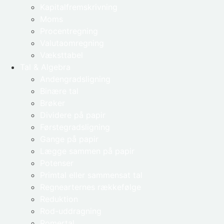
Kapitalfremskrivning
Moms
Procentregning
Valutaomregning
Væksttabel
Tal & Algebra
Andengradsligning
Binære tal
Brøker
Dividere på papir
Førstegradsligning
Gange på papir
Lægge sammen på papir
Potenser
Primtal eller sammensat tal
Regnearternes rækkefølge
Reduktion
Rod-uddragning
Romertal