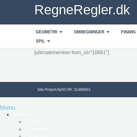
RegneRegler.dk
GEOMETRI
OMREGNINGER
FINANS
SPIL
[ultimatemember form_id=”10661″]
Site Project ApS
CVR: 31488001
Menu
Geometri
Cirkel
Cirkelafsnit
Cirkelring