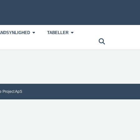
SANDSYNLIGHED
TABELLER
e Project ApS