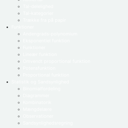
Tal-delelighed
Tal-kategorier
Trække fra på papir
Funktioner
Andengrads-polynomium
Eksponentiel funktion
Funktioner
Lineær funktion
Omvendt proportional funktion
Potensfunktion
Proportional funktion
Statistik og Sandsynlighed
Binomialfordeling
Diagrammer
Kombinatorik
Mængdelære
Observationer
Sandsynlighedsregning