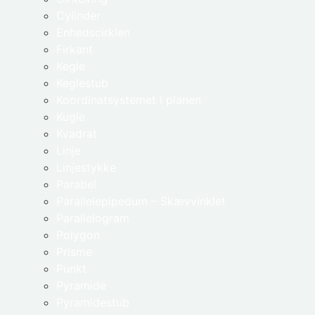
Cylinder
Enhedscirklen
Firkant
Kegle
Keglestub
Koordinatsystemet i planen
Kugle
Kvadrat
Linje
Linjestykke
Parabel
Parallelepipedum – Skævvinklet
Parallelogram
Polygon
Prisme
Punkt
Pyramide
Pyramidestub