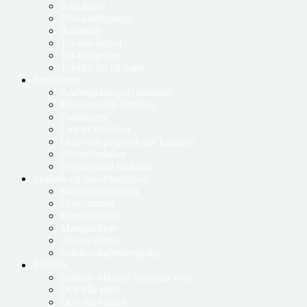
Reduktion
Rod-uddragning
Romertal
Tal-delelighed
Tal-kategorier
Trække fra på papir
Funktioner
Andengrads-polynomium
Eksponentiel funktion
Funktioner
Lineær funktion
Omvendt proportional funktion
Potensfunktion
Proportional funktion
Statistik og Sandsynlighed
Binomialfordeling
Diagrammer
Kombinatorik
Mængdelære
Observationer
Sandsynlighedsregning
Tabeller
Brøker- Mindste fællesnævner
Den lille tabel
Den store tabel