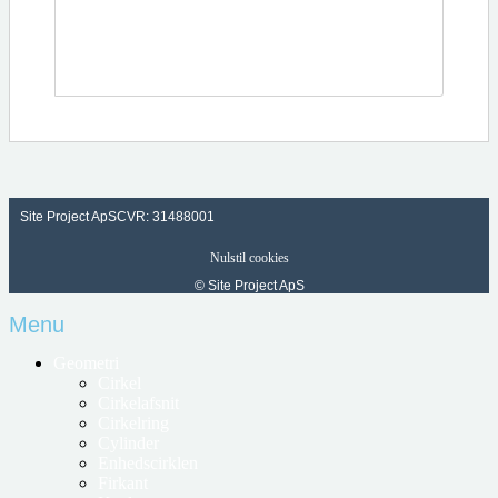
Site Project ApS
CVR: 31488001
Nulstil cookies
© Site Project ApS
Menu
Geometri
Cirkel
Cirkelafsnit
Cirkelring
Cylinder
Enhedscirklen
Firkant