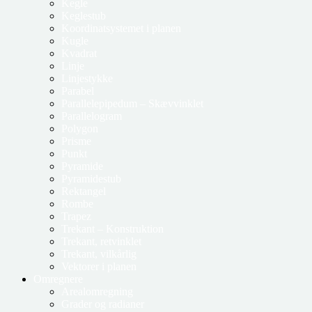
Kegle
Keglestub
Koordinatsystemet i planen
Kugle
Kvadrat
Linje
Linjestykke
Parabel
Parallelepipedum – Skævvinklet
Parallelogram
Polygon
Prisme
Punkt
Pyramide
Pyramidestub
Rektangel
Rombe
Trapez
Trekant – Konstruktion
Trekant, retvinklet
Trekant, vilkårlig
Vektorer i planen
Omregnere
Arealomregning
Grader og radianer