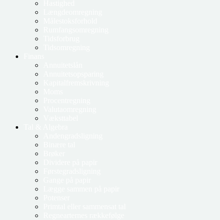
Hastighed
Længdeomregning
Målestoksforhold
Rumfangsomregning
Tidsforbrug
Tidsomregning
Finans
Annuitetslån
Annuitetsopsparing
Kapitalfremskrivning
Moms
Procentregning
Valutaomregning
Væksttabel
Tal & Algebra
Andengradsligning
Binære tal
Brøker
Dividere på papir
Førstegradsligning
Gange på papir
Lægge sammen på papir
Potenser
Primtal eller sammensat tal
Regnearternes rækkefølge