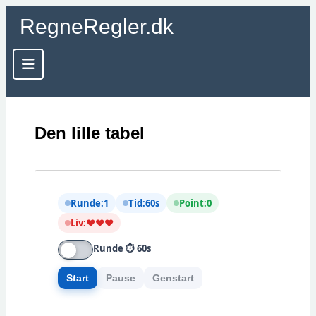
RegneRegler.dk
Den lille tabel
Runde:
1
Tid:
60
s
Point:
0
Liv:
❤❤❤
Runde ⏱ 60s
Start
Pause
Genstart