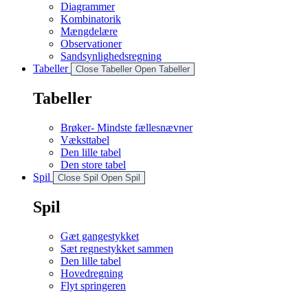
Diagrammer
Kombinatorik
Mængdelære
Observationer
Sandsynlighedsregning
Tabeller
Close Tabeller
Open Tabeller
Tabeller
Brøker- Mindste fællesnævner
Væksttabel
Den lille tabel
Den store tabel
Spil
Close Spil
Open Spil
Spil
Gæt gangestykket
Sæt regnestykket sammen
Den lille tabel
Hovedregning
Flyt springeren