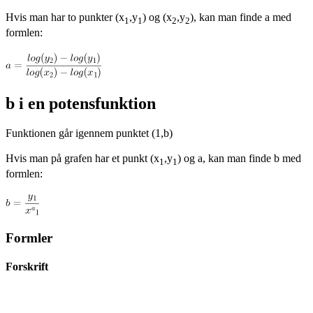
Hvis man har to punkter (x
,y
) og (x
,y
), kan man finde a med
1
1
2
2
formlen:
b i en potensfunktion
Funktionen går igennem punktet (1,b)
Hvis man på grafen har et punkt (x
,y
) og a, kan man finde b med
1
1
formlen:
Formler
Forskrift