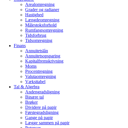
Arealomregning
Grader og radianer
Hastighed
Længdeomregning
Målestoksforhold
Rumfangsomregning
Tidsforbrug
Tidsomregning
Finans
Annuitetslån
Annuitetsopsparing
Kapitalfremskrivning
Moms
Procentregning
Valutaomregning
Væksttabel
Tal & Algebra
Andengradsligning
Binære tal
Brøker
Dividere på papir
Førstegradsligning
Gange på papir
Lægge sammen på papir
Potenser