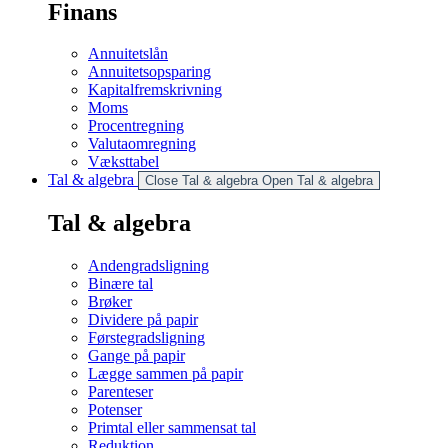
Finans
Annuitetslån
Annuitetsopsparing
Kapitalfremskrivning
Moms
Procentregning
Valutaomregning
Væksttabel
Tal & algebra
Close Tal & algebra
Open Tal & algebra
Tal & algebra
Andengradsligning
Binære tal
Brøker
Dividere på papir
Førstegradsligning
Gange på papir
Lægge sammen på papir
Parenteser
Potenser
Primtal eller sammensat tal
Reduktion