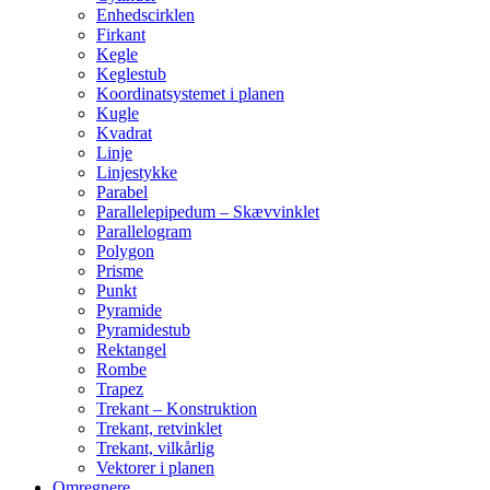
Enhedscirklen
Firkant
Kegle
Keglestub
Koordinatsystemet i planen
Kugle
Kvadrat
Linje
Linjestykke
Parabel
Parallelepipedum – Skævvinklet
Parallelogram
Polygon
Prisme
Punkt
Pyramide
Pyramidestub
Rektangel
Rombe
Trapez
Trekant – Konstruktion
Trekant, retvinklet
Trekant, vilkårlig
Vektorer i planen
Omregnere