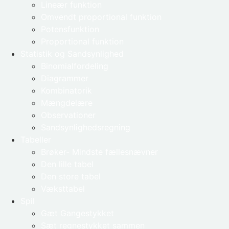
Lineær funktion
Omvendt proportional funktion
Potensfunktion
Proportional funktion
Statistik og Sandsynlighed
Binomialfordeling
Diagrammer
Kombinatorik
Mængdelære
Observationer
Sandsynlighedsregning
Tabeller
Brøker- Mindste fællesnævner
Den lille tabel
Den store tabel
Væksttabel
Spil
Gæt Gangestykket
Sæt regnestykket sammen