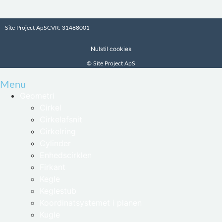
Site Project ApS
CVR: 31488001
Nulstil cookies
© Site Project ApS
Menu
Geometri
Cirkel
Cirkelafsnit
Cirkelring
Cylinder
Enhedscirklen
Firkant
Kegle
Keglestub
Koordinatsystemet i planen
Kugle