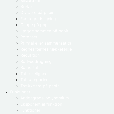
Binære tal
Brøker
Dividere på papir
Førstegradsligning
Gange på papir
Lægge sammen på papir
Potenser
Primtal eller sammensat tal
Regnearternes rækkefølge
Reduktion
Rod-uddragning
Romertal
Tal-delelighed
Tal-kategorier
Trække fra på papir
Funktioner
Andengrads-polynomium
Eksponentiel funktion
Funktioner