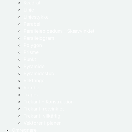
Kvadrat
Linje
Linjestykke
Parabel
Parallelepipedum – Skævvinklet
Parallelogram
Polygon
Prisme
Punkt
Pyramide
Pyramidestub
Rektangel
Rombe
Trapez
Trekant – Konstruktion
Trekant, retvinklet
Trekant, vilkårlig
Vektorer i planen
Omregnere