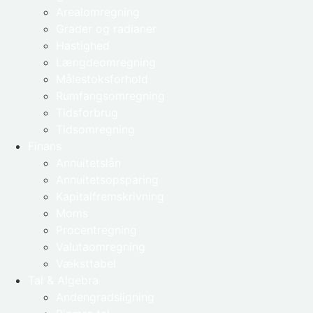
Arealomregning
Grader og radianer
Hastighed
Længdeomregning
Målestoksforhold
Rumfangsomregning
Tidsforbrug
Tidsomregning
Finans
Annuitetslån
Annuitetsopsparing
Kapitalfremskrivning
Moms
Procentregning
Valutaomregning
Væksttabel
Tal & Algebra
Andengradsligning