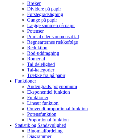
Brøker
Dividere på papir
Førstegradsligning
Gange på papir
Lægge sammen på papir
Potenser
Primtal eller sammensat tal
Regnearternes rækkefølge
Reduktion
Rod-uddragning
Romertal
Tal-delelighed
Tal-kategorier
Trække fra på papir
Funktioner
Andengrads-polynomium
Eksponentiel funktion
Funktioner
Lineær funktion
Omvendt proportional funktion
Potensfunktion
Proportional funktion
Statistik og Sandsynlighed
Binomialfordeling
Diagrammer