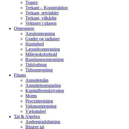
Trapez
Trekant – Konstruktion
Trekant, retvinklet
Trekant, vilkårlig
Vektorer i planen
Omregnere
Arealomregning
Grader og radianer
Hastighed
Længdeomregning
Målestoksforhold
Rumfangsomregning
Tidsforbrug
Tidsomregning
Finans
Annuitetslån
Annuitetsopsparing
Kapitalfremskrivning
Moms
Procentregning
Valutaomregning
Væksttabel
Tal & Algebra
Andengradsligning
Binære tal