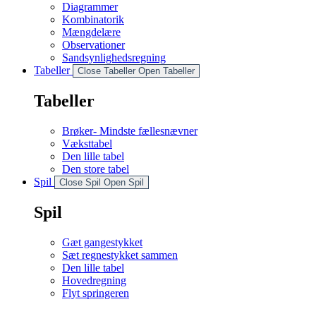
Diagrammer
Kombinatorik
Mængdelære
Observationer
Sandsynlighedsregning
Tabeller
Close Tabeller
Open Tabeller
Tabeller
Brøker- Mindste fællesnævner
Væksttabel
Den lille tabel
Den store tabel
Spil
Close Spil
Open Spil
Spil
Gæt gangestykket
Sæt regnestykket sammen
Den lille tabel
Hovedregning
Flyt springeren