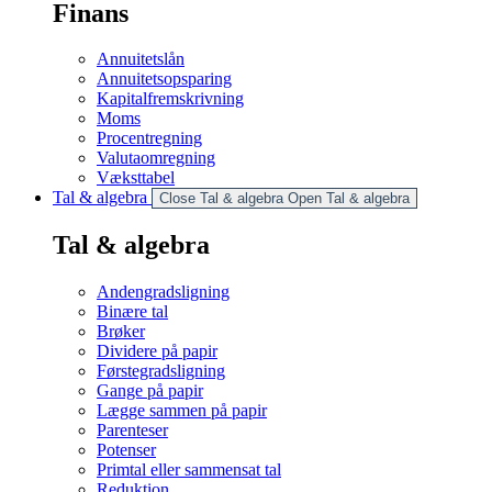
Finans
Annuitetslån
Annuitetsopsparing
Kapitalfremskrivning
Moms
Procentregning
Valutaomregning
Væksttabel
Tal & algebra
Close Tal & algebra
Open Tal & algebra
Tal & algebra
Andengradsligning
Binære tal
Brøker
Dividere på papir
Førstegradsligning
Gange på papir
Lægge sammen på papir
Parenteser
Potenser
Primtal eller sammensat tal
Reduktion