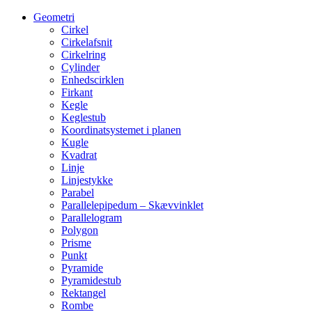
Geometri
Cirkel
Cirkelafsnit
Cirkelring
Cylinder
Enhedscirklen
Firkant
Kegle
Keglestub
Koordinatsystemet i planen
Kugle
Kvadrat
Linje
Linjestykke
Parabel
Parallelepipedum – Skævvinklet
Parallelogram
Polygon
Prisme
Punkt
Pyramide
Pyramidestub
Rektangel
Rombe